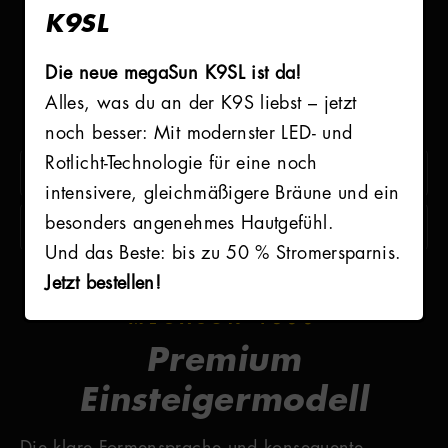
4800
K9SL
SERIE
Die neue megaSun K9SL ist da!
Alles, was du an der K9S liebst – jetzt
Alle Informationen zum Download:
noch besser: Mit modernster LED- und
Rotlicht-Technologie für eine noch
PROSPEKT OMEGA SERIE
intensivere, gleichmäßigere Bräune und ein
besonders angenehmes Hautgefühl.
DATENBLATT MEGASUN 4800
Und das Beste: bis zu 50 % Stromersparnis.
Jetzt bestellen!
MEGASUN 4800
Premium
Einsteigermodell