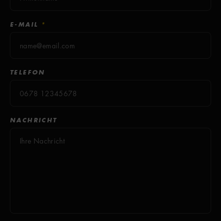
HAUTPFLEGEFAKTOR
7
E-MAIL
*
VITAMIN-D-BILDUNG
10
TELEFON
Modellhaft vergleichende Darstellung
NACHRICHT