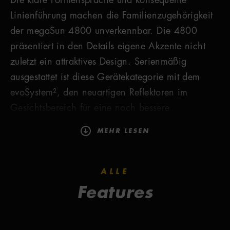
Die klare Formensprache und konsequente
Linienführung machen die Familienzugehörigkeit
der megaSun 4800 unverkennbar. Die 4800
präsentiert in den Details eigene Akzente nicht
zuletzt ein attraktives Design. Serienmäßig
ausgestattet ist diese Gerätekategorie mit dem
evoSystem², den neuartigen Reflektoren im
Gesichtsbereich für eine noch bessere
Leistungsverteilung sowie mit zwei extraSunlight-
MEHR LESEN
Röhren. Die Pigmentröhren erzielen im
Zusammenspiel mit modernster Technik perfekte
und hautschonende Besonnungsergebnisse und
ALLE
versorgen den Körper ausreichend mit dem
Features
lebensnotwendigen Vitamin D. Elektronische
Vorschaltgeräte reduzieren dabei den