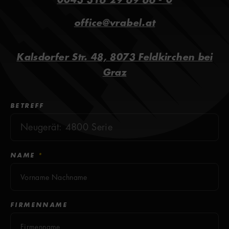
0043 316 29 69 66 - 0
Sonne.
office@vrabel.at
LAMPEN
Kalsdorfer Str. 48, 8073 Feldkirchen bei
PURESUNLIGHT
38 Lampen
Graz
EXTRASUNLIGHT
2 Lampen
Kontaktformular
BETREFF
PUREFACIALS
3 Gesichtsbräuner
NAME
*
DIREKTBRÄUNE
10
PIGMENT AUFBAU
FIRMENNAME
10