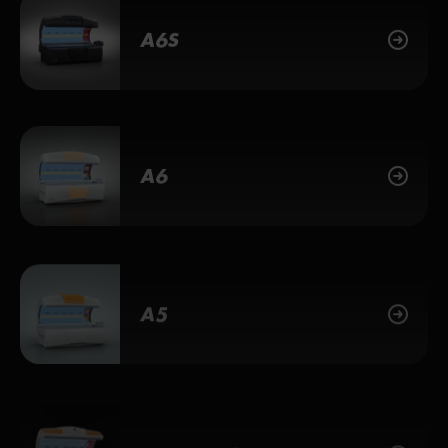
A6S
A6
A5
4800 Serie