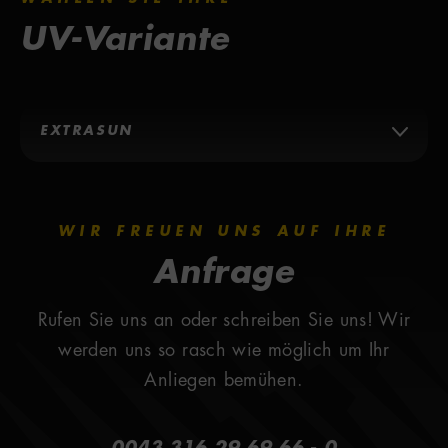
UV-Variante
EXTRASUN
4800 ExtraSun
Das Extra an intensivem Sonnenlicht mit
WIR FREUEN UNS AUF IHRE
extrahohem UVB-Anteil. Die Kombination
Anfrage
von pureSunlight und extraSunlight Röhren
für ein intensives Sonnenlicht mit
Rufen Sie uns an oder schreiben Sie uns! Wir
extrahohem UVB-Anteil führen zu verstärktem
werden uns so rasch wie möglich um Ihr
Pigmentaufbau und unterstützen die Vitamin-
Anliegen bemühen.
D-Bildung. Diese sind leicht zu erkennen an
Ihrer gelben Farbe, eine Hommage an die