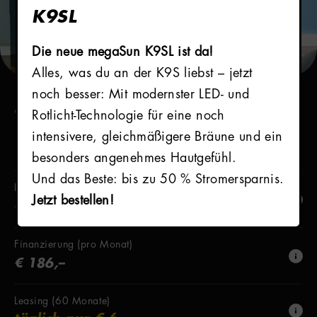
K9SL
Die neue megaSun K9SL ist da!
Alles, was du an der K9S liebst – jetzt
noch besser: Mit modernster LED- und
GEBRAUCHTGERÄTE
Rotlicht-Technologie für eine noch
Preis
intensivere, gleichmäßigere Bräune und ein
besonders angenehmes Hautgefühl.
Und das Beste: bis zu 50 % Stromersparnis.
Kaufpreis (netto)
Jetzt bestellen!
€ 8.900,–
Finanzierung (pro Monat)
€ 186,–
Leasing (60 Monate)