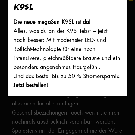
K9SL
Die neue megaSun K9SL ist da!
Alles, was du an der K9S liebst – jetzt
Allgemeine Verkaufs-, Liefer- und
noch besser: Mit modernster LED- und
Zahlungsbedingungen
Rotlicht-Technologie für eine noch
intensivere, gleichmäßigere Bräune und ein
ALLGEMEINES
besonders angenehmes Hautgefühl.
Und das Beste: bis zu 50 % Stromersparnis.
1. Unsere Lieferungen, Leistungen und
Jetzt bestellen!
Angebote erfolgen ausschließlich aufgrund
dieser Geschäftsbedingungen. Diese gelten
also auch für alle künftigen
Geschäftsbeziehungen, auch wenn sie nicht
nochmals ausdrücklich vereinbart werden.
Spätestens mit der Entgegennahme der Ware